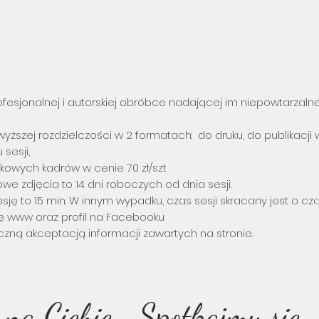
fesjonalnej i autorskiej obróbce nadającej im niepowtarzaln
wyższej rozdzielczości w 2 formatach: do druku, do publikacji w
sesji,
kowych kadrów w cenie 70 zł/szt
we zdjęcia to 14 dni roboczych od dnia sesji.
ję to 15 min. W innym wypadku, czas sesji skracany jest o cz
onę www oraz profil na Facebooku
aczną akceptacją informacji zawartych na stronie.
na Ciebie… Spotkajmy się 