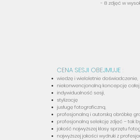
- 8 zdjęć w wyso
CENA SESJI OBEJMUJE :
wiedzę i wieloletnie doświadczenie,
niekonwencjonalną koncepcję całej s
indywidualność sesji,
stylizację
j
usługę fotograficzną,
profesjonalną i autorską obróbkę gr
profesjonalną selekcję zdjęć – tak b
jakość najwyższej klasy sprzętu foto
najwyższej jakości wydruki z profesj