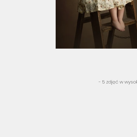
- 5 zdjęć w wyso