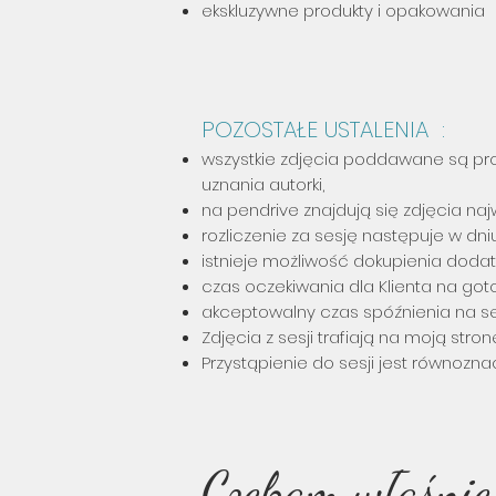
ekskluzywne produkty i opakowania
POZOSTAŁE USTALENIA :
wszystkie zdjęcia poddawane są pro
uznania autorki,
na pendrive znajdują się zdjęcia naj
rozliczenie za sesję następuje w dniu 
istnieje możliwość dokupienia dodat
czas oczekiwania dla Klienta na goto
akceptowalny czas spóźnienia na ses
Zdjęcia z sesji trafiają na moją str
Przystąpienie do sesji jest równozn
Czekam właśnie 