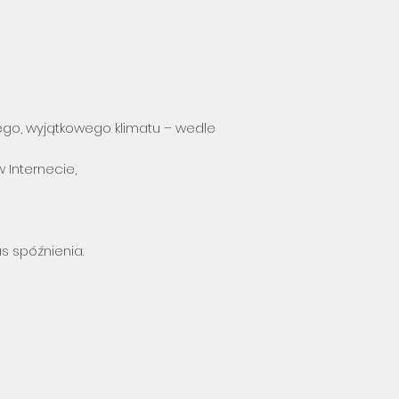
ego, wyjątkowego klimatu – wedle
 Internecie,
as spóźnienia.
…