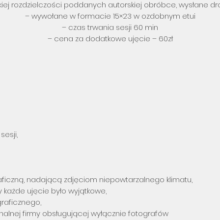
kiej rozdzielczości poddanych autorskiej obróbce, wysłane dr
– wywołane w formacie 15×23 w ozdobnym etui
– czas trwania sesji 60 min
– cena za dodatkowe ujęcie – 60zł
esji,
aficzną, nadającą zdjęciom niepowtarzalnego klimatu,
y każde ujęcie było wyjątkowe,
graficznego,
onalnej firmy obsługującej wyłącznie fotografów